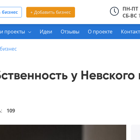
ПН-ПТ
 бизнес
+ Добавить бизнес
СБ-ВС
1
и проекты
Идеи
Отзывы
О проекте
Контак
бизнес
ственность у Невского 
ь:
109