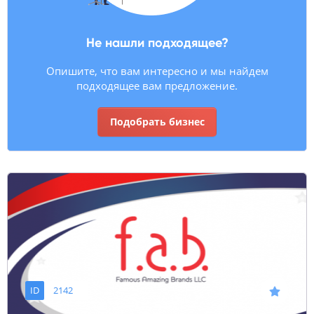
Не нашли подходящее?
Опишите, что вам интересно и мы найдем
подходящее вам предложение.
Подобрать бизнес
ID
2142