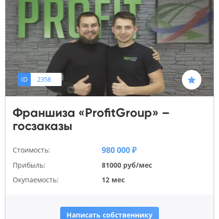
ID
2358
Франшиза «ProfitGroup» –
госзаказы
980 000 ₽
Стоимость:
Прибыль:
81000 руб/мес
Окупаемость:
12 мес
Написать собственнику