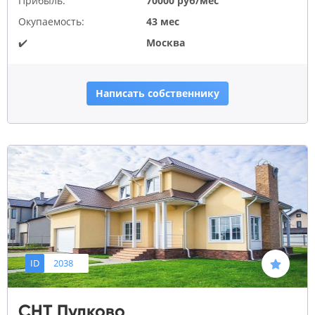
Прибыль:
70000 руб/мес
Окупаемость:
43 мес
✔️
Москва
Написать собственнику
ID
2038
СНТ Пулково