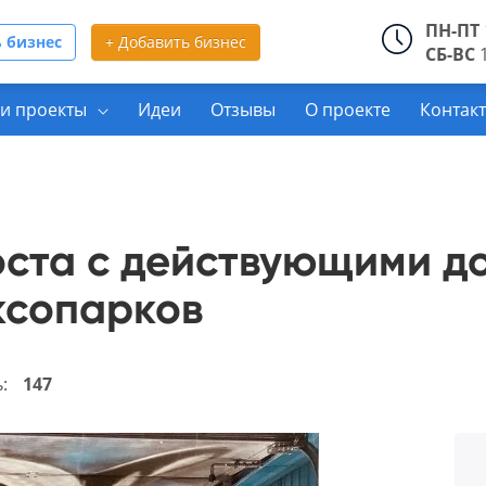
ПН-ПТ
 бизнес
+ Добавить бизнес
СБ-ВС
1
и проекты
Идеи
Отзывы
О проекте
Контак
оста с действующими д
ксопарков
ь:
147