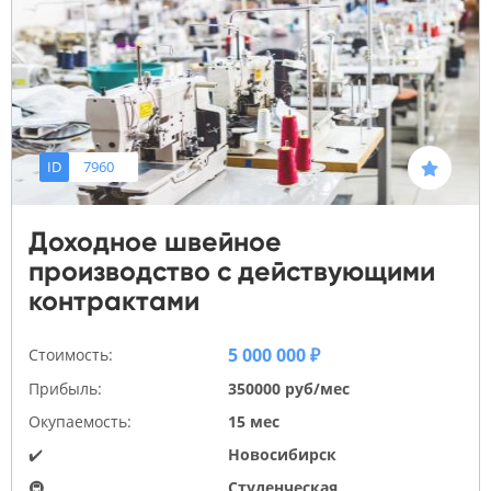
ID
7960
Доходное швейное
производство с действующими
контрактами
5 000 000 ₽
Стоимость:
Прибыль:
350000 руб/мес
Окупаемость:
15 мес
✔️
Новосибирск
🚇
Студенческая