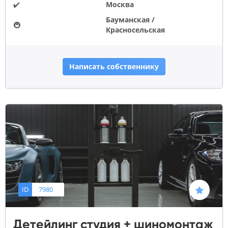
✔️
Москва
Бауманская /
🚇
Красносельская
Написать собственнику
ID
7980
Детейлинг студия + шиномонтаж