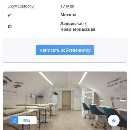
Окупаемость:
17 мес
✔️
Москва
Ладожская /
🚇
Новочеркасская
Написать собственнику
ID
7992