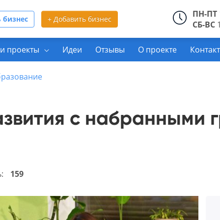
ПН-ПТ
 бизнес
+ Добавить бизнес
СБ-ВС
1
и проекты
Идеи
Отзывы
О проекте
Контак
образование
азвития с набранными 
ь:
159