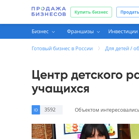
Купить бизнес
Продать
Бизнес
Франшизы
Инвестиции 
Готовый бизнес в России
Для детей / 
Центр детского р
учащихся
3592
Объектом интересовалис
ID