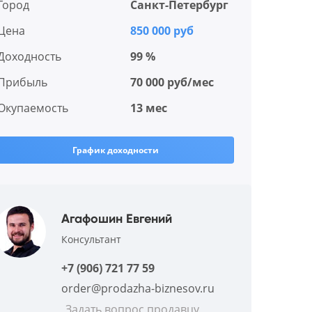
Город
Санкт-Петербург
Цена
850 000 руб
Доходность
99 %
Прибыль
70 000 руб/мес
Окупаемость
13 мес
График доходности
Агафошин Евгений
Консультант
+7 (906) 721 77 59
order@prodazha-biznesov.ru
Задать вопрос продавцу