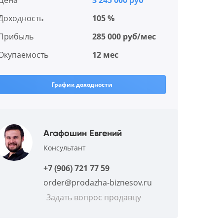
Цена
3 245 000 руб
Доходность
105 %
Прибыль
285 000 руб/мес
Окупаемость
12 мес
График доходности
Агафошин Евгений
Консультант
+7 (906) 721 77 59
order@prodazha-biznesov.ru
Задать вопрос продавцу