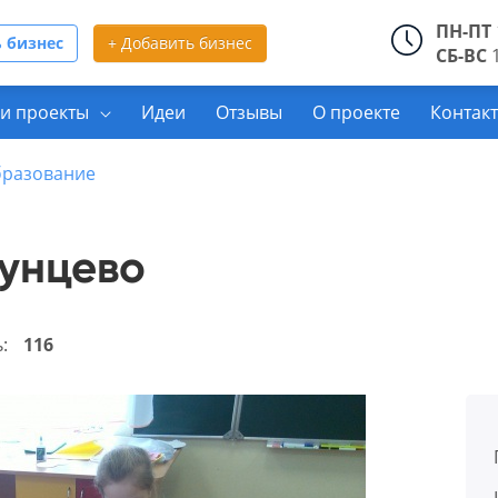
ПН-ПТ
 бизнес
+ Добавить бизнес
СБ-ВС
1
и проекты
Идеи
Отзывы
О проекте
Контак
образование
Кунцево
ь:
116