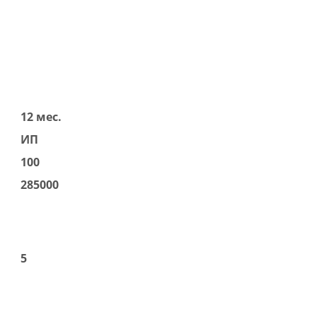
12 мес.
ИП
100
285000
5