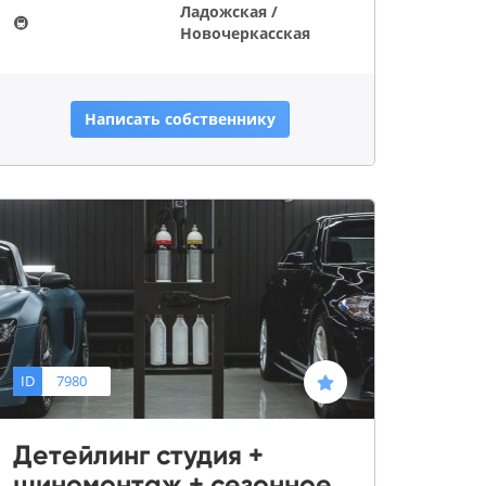
Ладожская /
🚇
Новочеркасская
Написать собственнику
ID
7980
Детейлинг студия +
шиномонтаж + сезонное