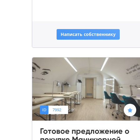
Написать собственнику
ID
7992
Готовое предложение о
покупке Маникюрной