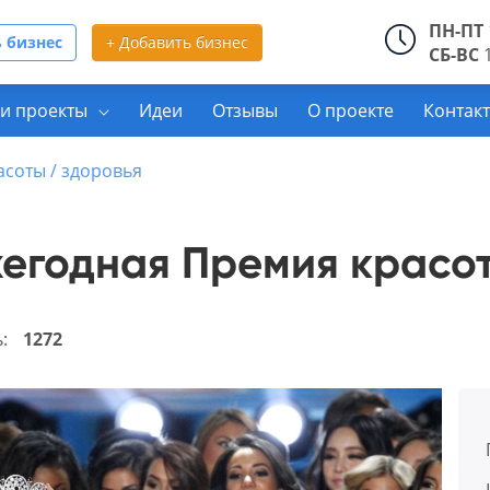
ПН-ПТ
 бизнес
+ Добавить бизнес
СБ-ВС
1
и проекты
Идеи
Отзывы
О проекте
Контак
асоты / здоровья
жегодная Премия красо
ь:
1272