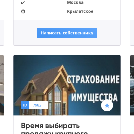
✔️
Москва
🚇
Крылатское
Написать собственнику
ID
7982
Время выбирать
продажу крупного