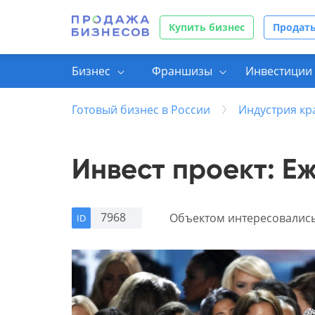
Купить бизнес
Продать
Бизнес
Франшизы
Инвестиции 
Готовый бизнес в России
Индустрия кр
Инвест проект: Е
7968
Объектом интересовалис
ID