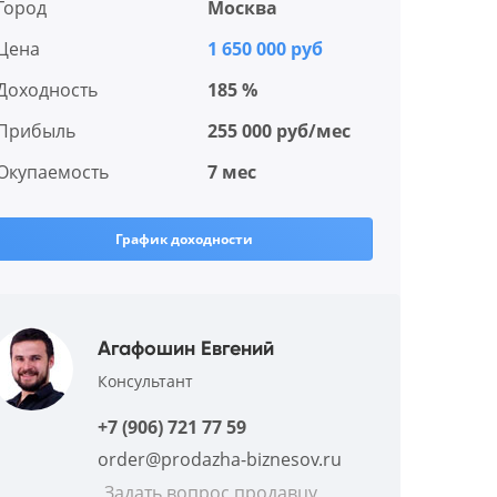
Город
Москва
Цена
1 650 000 руб
Доходность
185 %
Прибыль
255 000 руб/мес
Окупаемость
7 мес
График доходности
Агафошин Евгений
Консультант
+7 (906) 721 77 59
order@prodazha-biznesov.ru
Задать вопрос продавцу