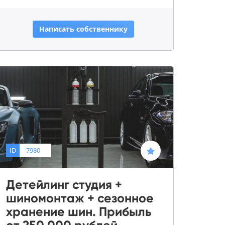
Написать собственнику
ID
7980
Детейлинг студия +
шиномонтаж + сезонное
хранение шин. Прибыль