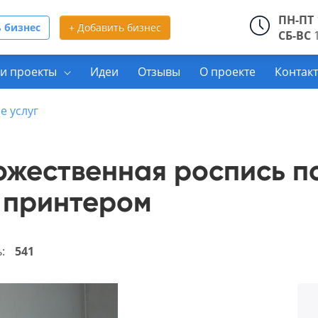
ПН-ПТ
 бизнес
+ Добавить бизнес
СБ-ВС
1
и проекты
Идеи
Отзывы
О проекте
Контак
е услуг
ожественная роспись п
D принтером
ь:
541