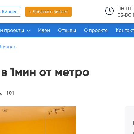
ПН-ПТ
 бизнес
+ Добавить бизнес
СБ-ВС
1
и проекты
Идеи
Отзывы
О проекте
Контак
бизнес
в 1мин от метро
ь:
101