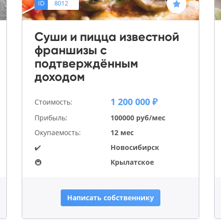
ID
8012
Суши и пицца известной
франшизы с
подтверждённым
доходом
1 200 000 ₽
Стоимость:
Прибыль:
100000 руб/мес
Окупаемость:
12 мес
✔️
Новосибирск
🚇
Крылатское
Написать собственнику