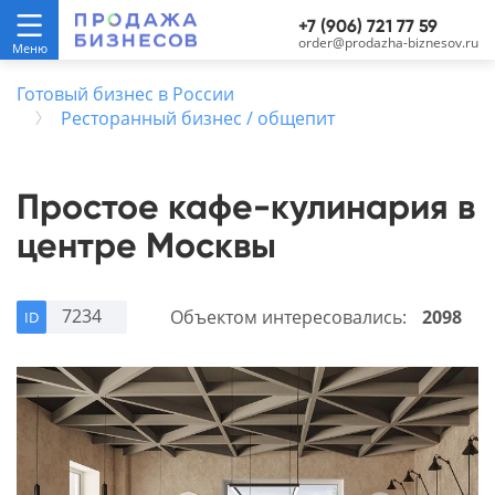
+7 (906) 721 77 59
order@prodazha-biznesov.ru
Готовый бизнес в России
Ресторанный бизнес / общепит
Простое кафе-кулинария в
центре Москвы
7234
Объектом интересовались:
2098
ID