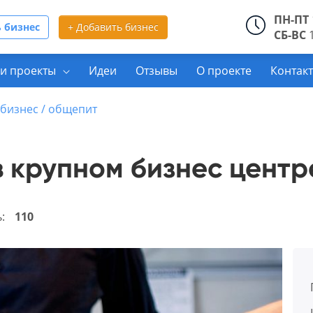
ПН-ПТ
 бизнес
+ Добавить бизнес
СБ-ВС
1
и проекты
Идеи
Отзывы
О проекте
Контак
бизнес / общепит
в крупном бизнес центр
ь:
110