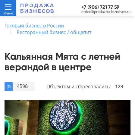
+7 (906) 721 77 59
order@prodazha-biznesov.ru
Готовый бизнес в России
Ресторанный бизнес / общепит
Кальянная Мята с летней
верандой в центре
4598
Объектом интересовались:
123
ID