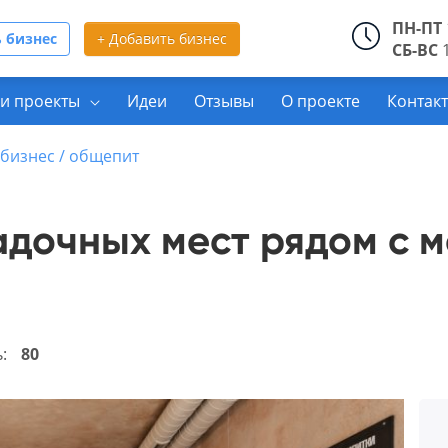
ПН-ПТ
 бизнес
+ Добавить бизнес
СБ-ВС
1
и проекты
Идеи
Отзывы
О проекте
Контак
бизнес / общепит
адочных мест рядом с 
ь:
80