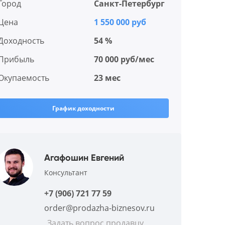
Город
Санкт-Петербург
Цена
1 550 000 руб
Доходность
54 %
Прибыль
70 000 руб/мес
Окупаемость
23 мес
График доходности
Агафошин Евгений
Консультант
+7 (906) 721 77 59
order@prodazha-biznesov.ru
Задать вопрос продавцу