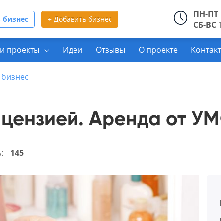
ПН-ПТ
 бизнес
+ Добавить бизнес
СБ-ВС
1
и проекты
Идеи
Отзывы
О проекте
Контак
 бизнес
ицензией. Аренда от У
ь:
145