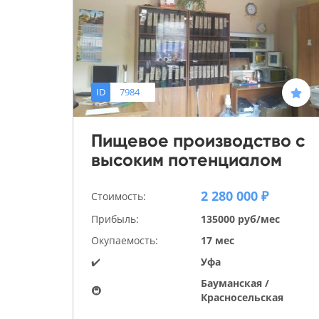
ID
7984
Пищевое производство с
высоким потенциалом
2 280 000 ₽
Стоимость:
Прибыль:
135000 руб/мес
Окупаемость:
17 мес
✔️
Уфа
Бауманская /
🚇
Красносельская