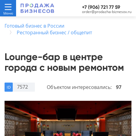
+7 (906) 721 77 59
order@prodazha-biznesov.ru
Готовый бизнес в России
Ресторанный бизнес / общепит
Lounge-бар в центре
города с новым ремонтом
7572
Объектом интересовались:
97
ID