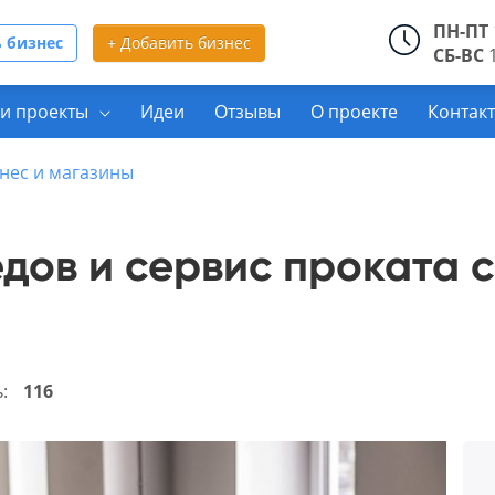
ПН-ПТ
 бизнес
+ Добавить бизнес
СБ-ВС
1
и проекты
Идеи
Отзывы
О проекте
Контак
нес и магазины
дов и сервис проката 
ь:
116