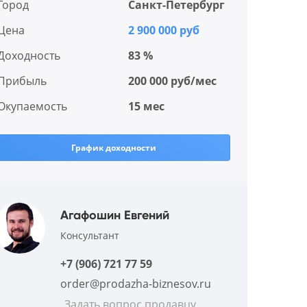
Город
Санкт-Петербург
Цена
2 900 000 руб
Доходность
83 %
Прибыль
200 000 руб/мес
Окупаемость
15 мес
График доходности
Агафошин Евгений
Консультант
+7 (906) 721 77 59
order@prodazha-biznesov.ru
Задать вопрос продавцу