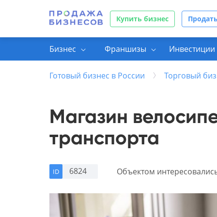
Купить бизнес
Продать
Бизнес
Франшизы
Инвестиции 
Готовый бизнес в России
Торговый биз
Магазин велосипе
транспорта
6824
Объектом интересовалис
ID