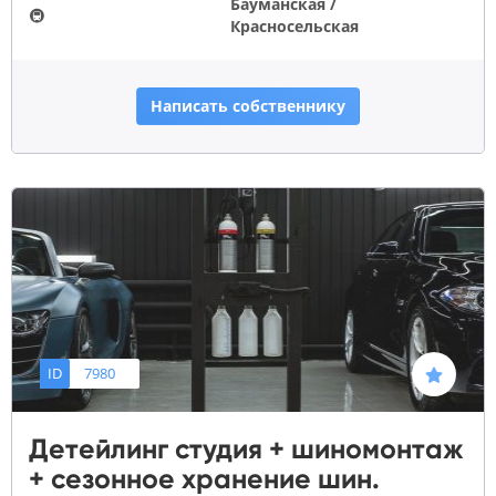
Бауманская /
🚇
Красносельская
Написать собственнику
ID
7980
Детейлинг студия + шиномонтаж
+ сезонное хранение шин.