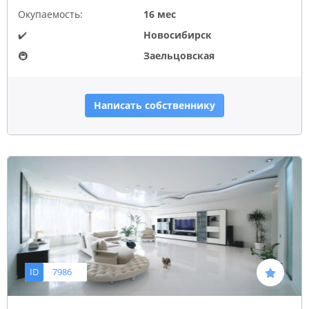
Окупаемость:
16 мес
✔️
Новосибирск
🚇
Заельцовская
Написать собственнику
ID
7986