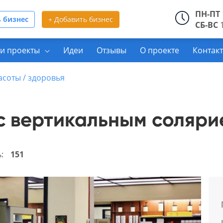
ПН-ПТ
 бизнес
+ Добавить бизнес
СБ-ВС
1
и проекты
Идеи
Отзывы
О проекте
Контак
асоты / здоровья
 вертикальным солярие
ь:
151