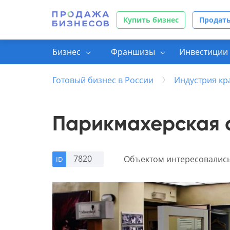
Купить бизнес
Продать
Бизнес
Франшизы
Инвестиции 
Готовый бизнес в России
Индустрия кр
Парикмахерская с
7820
Объектом интересовалис
ID