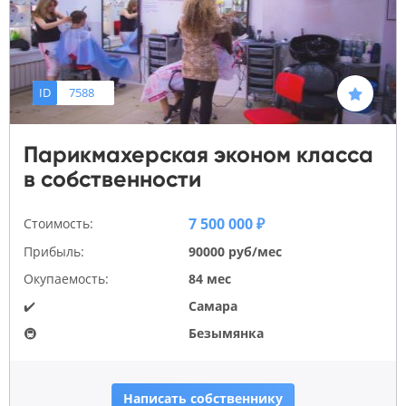
ID
7588
Парикмахерская эконом класса
в собственности
7 500 000 ₽
Стоимость:
Прибыль:
90000 руб/мес
Окупаемость:
84 мес
✔️
Самара
🚇
Безымянка
Написать собственнику