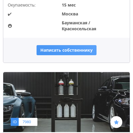
Окупаемость:
15 мес
✔️
Москва
Бауманская /
🚇
Красносельская
Написать собственнику
ID
7980