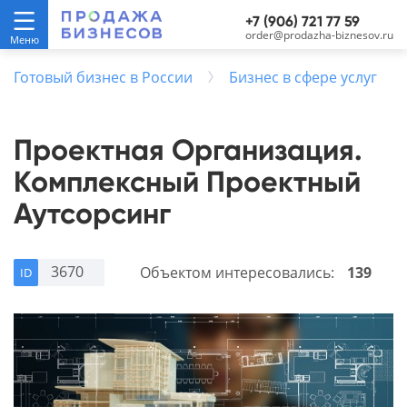
+7 (906) 721 77 59
order@prodazha-biznesov.ru
Готовый бизнес в России
Бизнес в сфере услуг
Проектная Организация.
Комплексный Проектный
Аутсорсинг
3670
Объектом интересовались:
139
ID