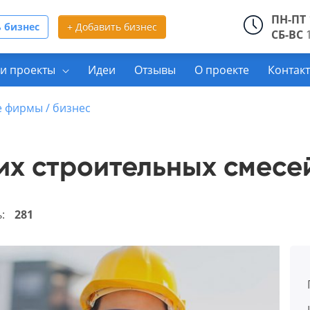
ПН-ПТ
 бизнес
+ Добавить бизнес
СБ-ВС
1
и проекты
Идеи
Отзывы
О проекте
Контак
 фирмы / бизнес
их строительных смесе
ь:
281