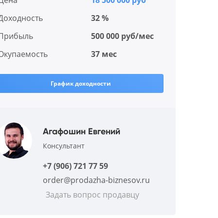
Цена
18 500 000 руб
Доходность
32 %
Прибыль
500 000 руб/мес
Окупаемость
37 мес
График доходности
Агафошин Евгений
Консультант
+7 (906) 721 77 59
order@prodazha-biznesov.ru
Задать вопрос продавцу