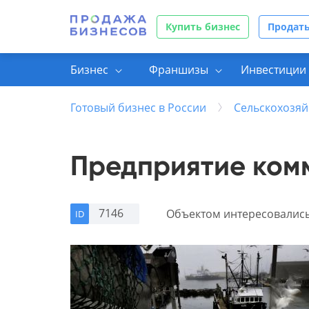
Купить бизнес
Продать
Бизнес
Франшизы
Инвестиции 
Готовый бизнес в России
Сельскохозяй
Предприятие ком
7146
Объектом интересовалис
ID