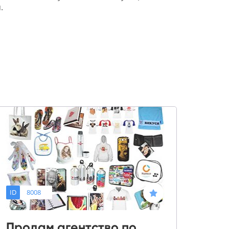
.
ID
8008
Продам агентство по