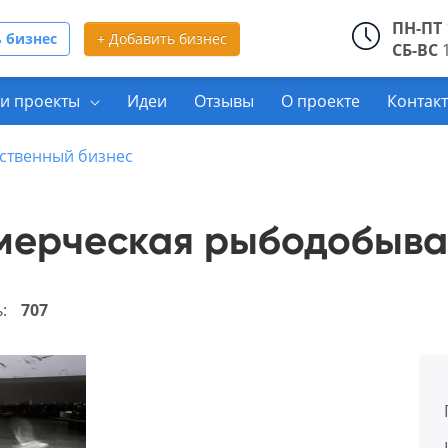
ПН-ПТ
 бизнес
+ Добавить бизнес
СБ-ВС
1
и проекты
Идеи
Отзывы
О проекте
Контак
ственный бизнес
мерческая рыбодобыв
ь:
707