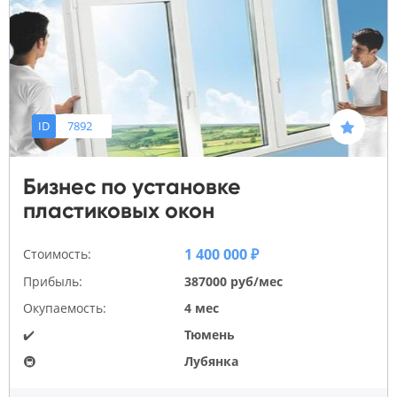
ID
7892
Бизнес по установке
пластиковых окон
1 400 000 ₽
Стоимость:
Прибыль:
387000 руб/мес
Окупаемость:
4 мес
✔️
Тюмень
🚇
Лубянка