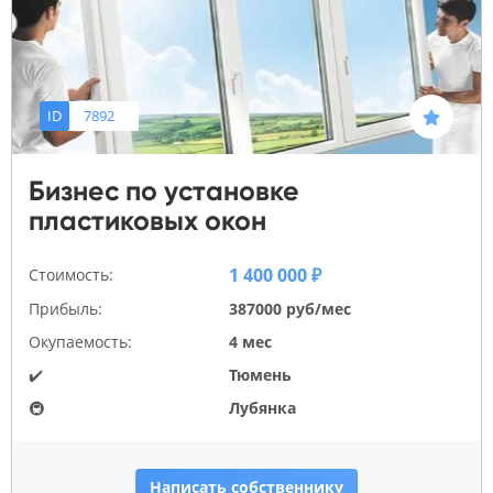
ID
7892
Бизнес по установке
пластиковых окон
1 400 000 ₽
Стоимость:
Прибыль:
387000 руб/мес
Окупаемость:
4 мес
✔️
Тюмень
🚇
Лубянка
Написать собственнику