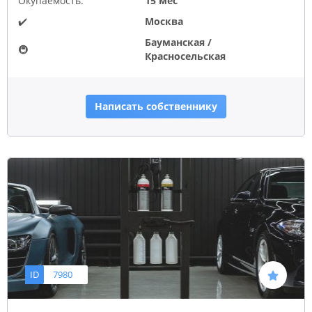
Окупаемость:
15 мес
✔️
Москва
Бауманская /
🚇
Красносельская
Написать собственнику
ID
7980