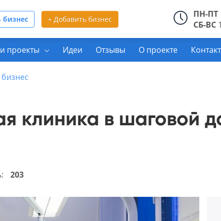
ПН-ПТ
 бизнес
+ Добавить бизнес
СБ-ВС
1
и проекты
Идеи
Отзывы
О проекте
Контак
 бизнес
я клиника в шаговой д
ь:
203