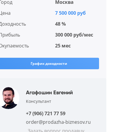
Город
Москва
Цена
7 500 000 руб
Доходность
48 %
Прибыль
300 000 руб/мес
Окупаемость
25 мес
График доходности
Агафошин Евгений
Консультант
+7 (906) 721 77 59
order@prodazha-biznesov.ru
Задать вопрос продавцу