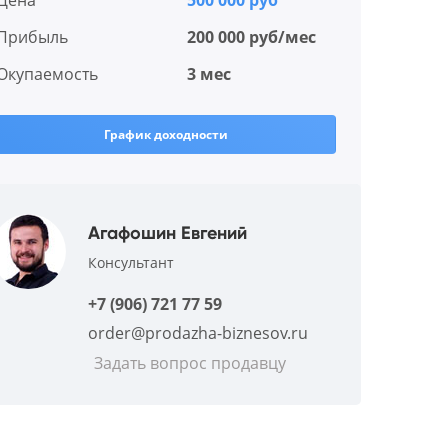
Цена
500 000 руб
Прибыль
200 000 руб/мес
Окупаемость
3 мес
График доходности
Агафошин Евгений
Консультант
+7 (906) 721 77 59
order@prodazha-biznesov.ru
Задать вопрос продавцу