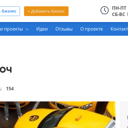
ПН-ПТ
 бизнес
+ Добавить бизнес
СБ-ВС
1
и проекты
Идеи
Отзывы
О проекте
Контак
юч
ь:
154