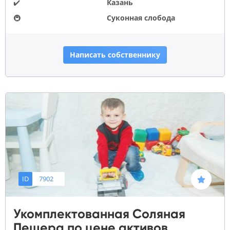
✔️
Казань
🚇
Суконная слобода
Написать собственнику
ID
7902
Укомплектованная Соляная
Пещера по цене активов