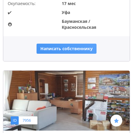
Окупаемость:
17 мес
✔️
Уфа
Бауманская /
🚇
Красносельская
Написать собственнику
ID
7956