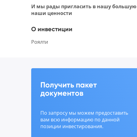
И мы рады пригласить в нашу большую
наши ценности
О инвестиции
Роялти
Получить пакет
документов
По запросу мы можем предоставить
вам всю информацию по данной
позиции инвестирования.