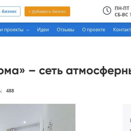
ПН-ПТ
 бизнес
+ Добавить бизнес
СБ-ВС
1
и проекты
Идеи
Отзывы
О проекте
Контак
ма» – сеть атмосферн
ь:
488