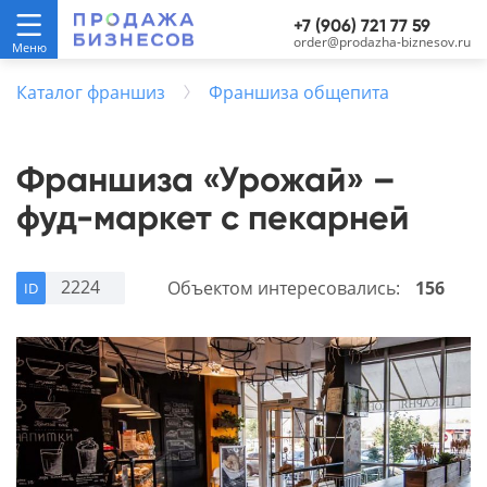
+7 (906) 721 77 59
order@prodazha-biznesov.ru
Каталог франшиз
Франшиза общепита
Франшиза «Урожай» –
фуд-маркет с пекарней
2224
Объектом интересовались:
156
ID