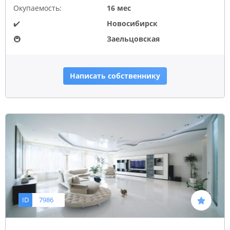
Окупаемость:
16 мес
✔️
Новосибирск
🚇
Заельцовская
Написать собственнику
ID
7986