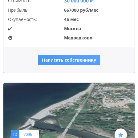
30 000 000 ₽
Стоимость:
Прибыль:
667000 руб/мес
Окупаемость:
45 мес
✔️
Москва
🚇
Медведково
Написать собственнику
ID
7096