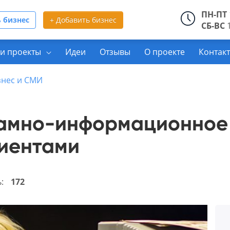
ПН-ПТ
 бизнес
+ Добавить бизнес
СБ-ВС
1
и проекты
Идеи
Отзывы
О проекте
Контак
знес и СМИ
амно-информационное 
иентами
ь:
172