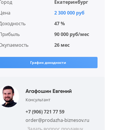
Город
Екатеринбург
Цена
2 300 000 руб
Доходность
47 %
Прибыль
90 000 руб/мес
Окупаемость
26 мес
График доходности
Агафошин Евгений
Консультант
+7 (906) 721 77 59
order@prodazha-biznesov.ru
Задать вопрос продавцу