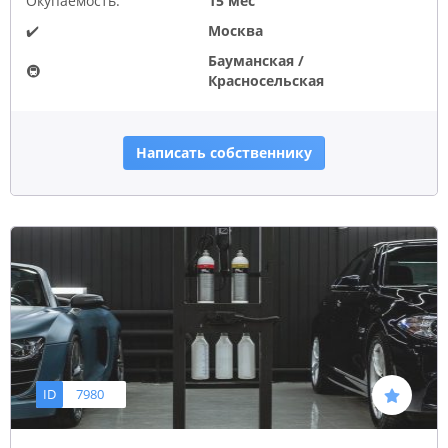
Окупаемость:
15 мес
✔️
Москва
Бауманская /
🚇
Красносельская
Написать собственнику
ID
7980