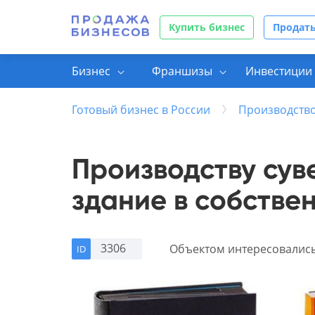
Купить бизнес
Продать
Бизнес
Франшизы
Инвестиции 
Готовый бизнес в России
Производство
Производству сув
здание в собстве
3306
Объектом интересовалис
ID