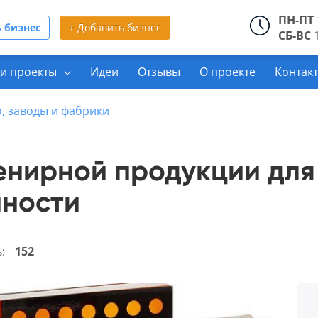
ПН-ПТ
 бизнес
+ Добавить бизнес
СБ-ВС
1
и проекты
Идеи
Отзывы
О проекте
Контак
, заводы и фабрики
енирной продукции для 
нности
ь:
152