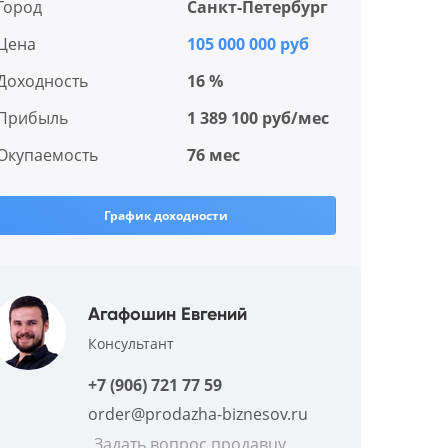
Город
Санкт-Петербург
Цена
105 000 000 руб
Доходность
16 %
Прибыль
1 389 100 руб/мес
Окупаемость
76 мес
График доходности
Агафошин Евгений
Консультант
+7 (906) 721 77 59
order@prodazha-biznesov.ru
Задать вопрос продавцу