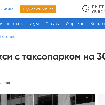
ПН-ПТ
 бизнес
+ Добавить бизнес
СБ-ВС
1
и проекты
Идеи
Отзывы
О проекте
Контак
й бизнес
кси с таксопарком на 3
ь:
160