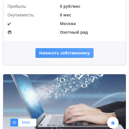
Прибыль:
0 руб/мес
Окупаемость:
0 мес
✔️
Москва
🚇
Охотный ряд
Написать собственнику
ID
6090