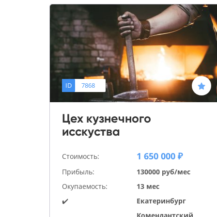
ID
7868
Цех кузнечного
исскуства
1 650 000 ₽
Стоимость:
Прибыль:
130000 руб/мес
Окупаемость:
13 мес
✔️
Екатеринбург
Комендантский