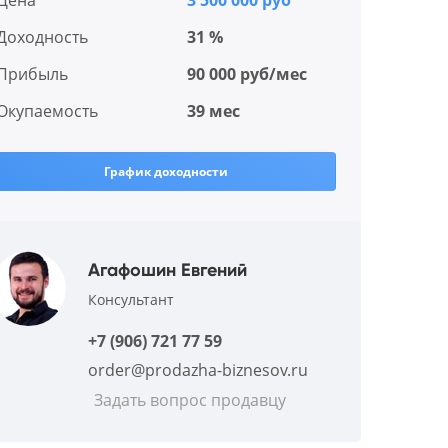
Цена
3 500 000 руб
Доходность
31 %
Прибыль
90 000 руб/мес
Окупаемость
39 мес
График доходности
Агафошин Евгений
Консультант
+7 (906) 721 77 59
order@prodazha-biznesov.ru
Задать вопрос продавцу