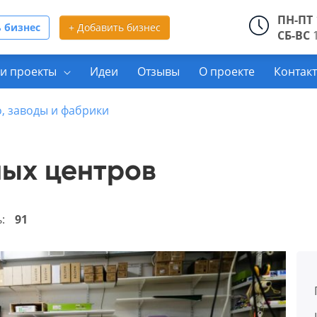
ПН-ПТ
 бизнес
+ Добавить бизнес
СБ-ВС
1
и проекты
Идеи
Отзывы
О проекте
Контак
, заводы и фабрики
ных центров
ь:
91