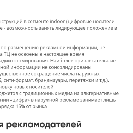
нструкций в сегменте indoor (цифровые носители
вие - возможность занять лидирующее положение в
ги по размещению рекламной информации, не
а ТЦ не освоены в настоящее время
стадии формирования. Наиболее привлекательные
амной информации не консолидированы
о существенное сокращение числа наружных
 сити-формат, брандмауэры, перетяжки и т.д.).
новку новых носителей
джетов с традиционных медиа на альтернативные
ении «цифра» в наружной рекламе занимает лишь
орядка 15% от рынка
я рекламодателей