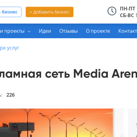
ПН-ПТ
 бизнес
+ Добавить бизнес
СБ-ВС
1
и проекты
Идеи
Отзывы
О проекте
Контак
ре услуг
ламная сеть Media Are
ь:
226